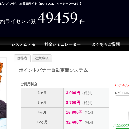
ングに特化した販売サイト【EC×TOOL（イーシーツール）】
49459
契約ライセンス数
件
システムデモ
料金シミュレーター
よくあるご質問
価格表
注意事項
ポイントバナー自動更新システム
ご利用料金
※システム
3,000円
1ヶ月
（税別）
ログインI
8,700円
3ヶ月
（税別）
16,800円
6ヶ月
（税別）
32,400円
12ヶ月
（税別）
未登録の