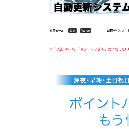
楽天
Yahoo
対応モール
対応デバイス
※「楽天GOLD」「ヤフートリプル」に作成したH