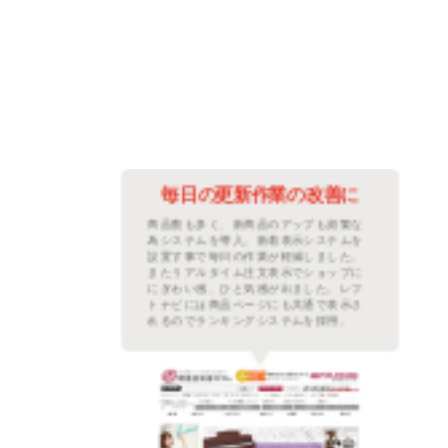
善に
毎日のランキング更新改善
繁な
毎日売れた商品数を数えランキングを更
ムを
新していましたが、その作業が無くなり
た。
他の時間に使うことができとても重宝し
プに
ています。また、土日祝日などは更新が
レフ
できなかったので手動の時よりもお客さ
示さ
んには新鮮な情報を常に伝えられるショ
。
ップになりました。