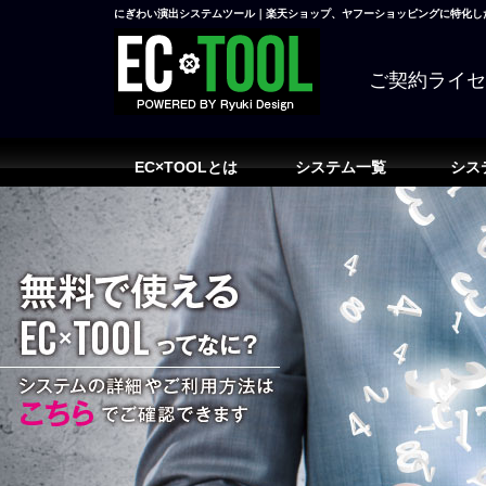
にぎわい演出システムツール｜楽天ショップ、ヤフーショッピングに特化した
ご契約ライ
EC×TOOLとは
システム一覧
シス