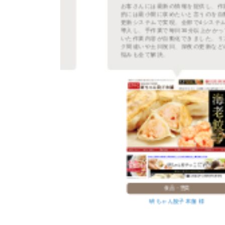
るだ
お客さんには最新の情報を提供し、作業
登録
的には最小限に収めたいと言うのを自動
され
更新システムで実現。全部で4システムを
て更
導入し、手作業で毎日30分以上かかって
善・
いた作業内容が自動化できました。リン
良く
ク間違いや土日祝日、深夜の更新などの
悩みも全て解決。
食品・惣菜
研ちゃん餃子本舗 様