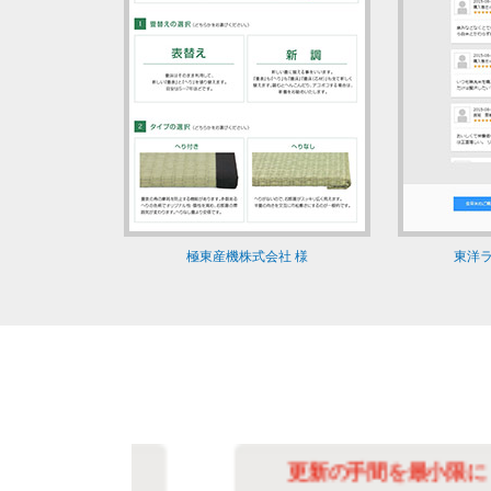
極東産機株式会社 様
東洋ラ
化
更新の手間を最小限に