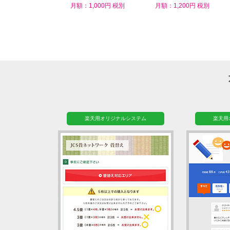
ム
月額：1,000円 税別
月額：1,200円 税別
楽天用オリジナルシステム
楽天用