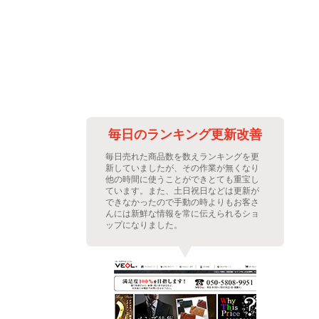
善に
毎日のランキング更新改善
繁な
毎日売れた商品数を数えランキングを更
ムを
新していましたが、その作業が無くなり
た。
他の時間に使うことができとても重宝し
プに
ています。また、土日祝日などは更新が
レフ
できなかったので手動の時よりもお客さ
示さ
んには新鮮な情報を常に伝えられるショ
。
ップになりました。