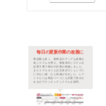
善に
毎日のランキング更新改善
繁な
毎日売れた商品数を数えランキングを更
ムを
新していましたが、その作業が無くなり
た。
他の時間に使うことができとても重宝し
プに
ています。また、土日祝日などは更新が
レフ
できなかったので手動の時よりもお客さ
示さ
んには新鮮な情報を常に伝えられるショ
。
ップになりました。