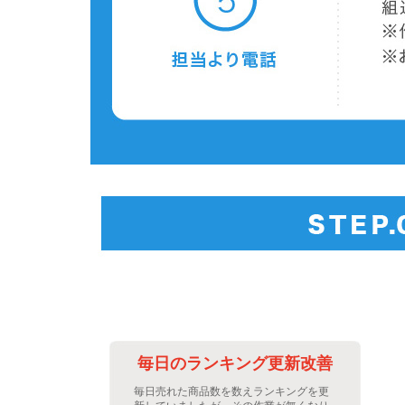
善に
毎日のランキング更新改善
繁な
毎日売れた商品数を数えランキングを更