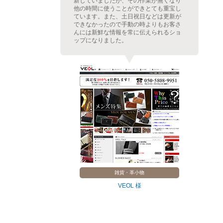
ムを
新していましたが、その作業が無くなり
た。
他の時間に使うことができとても重宝し
プに
ています。また、土日祝日などは更新が
レフ
できなかったので手動の時よりもお客さ
示さ
んには新鮮な情報を常に伝えられるショ
。
ップになりました。
雑貨・革小物
VEOL 様