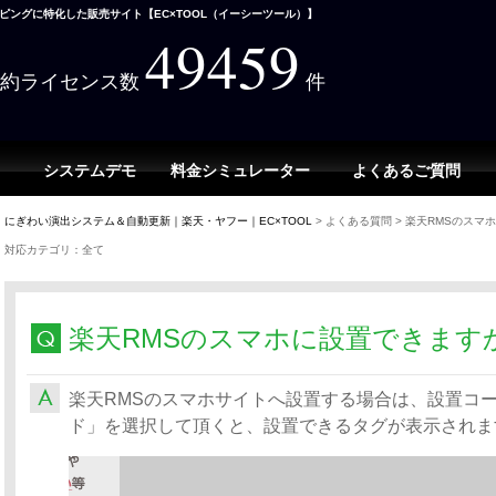
ングに特化した販売サイト【EC×TOOL（イーシーツール）】
49459
契約ライセンス数
件
システムデモ
料金シミュレーター
よくあるご質問
にぎわい演出システム＆自動更新｜楽天・ヤフー｜EC×TOOL
>
よくある質問
>
楽天RMSのスマ
対応カテゴリ：全て
楽天RMSのスマホに設置できます
楽天RMSのスマホサイトへ設置する場合は、設置コー
ド」を選択して頂くと、設置できるタグが表示されま