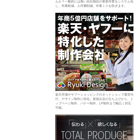
んか？一般的には無い自社独自の更新作業をシステム化
し、作業軽減、人件費削減、作業ミスを防ぎます。
楽天市場やヤフーショッピングのネットショップ運営代
行、デザイン制作に特化。新規出店の立ち上げから、ト
ップページ制作、バナー制作、LP制作まで幅広く対応
可能。