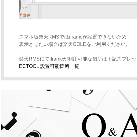
スマホ版楽天RMSではiframeが設置できないため
表示させたい場合は楽天GOLDをご利用ください。
楽天RMSにてiframeが利用可能な個所は下記スプ
ECTOOL 設置可能箇所一覧