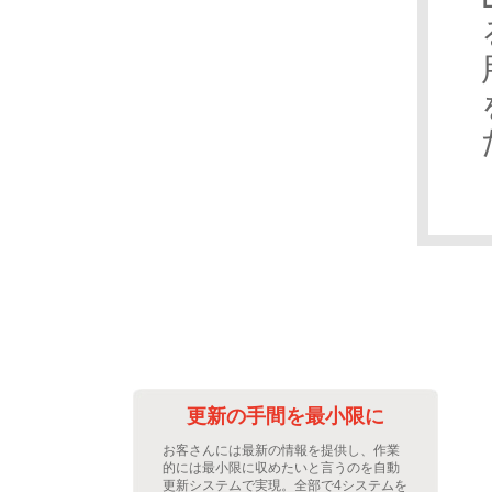
化
更新の手間を最小限に
るだ
お客さんには最新の情報を提供し、作業
登録
的には最小限に収めたいと言うのを自動
され
更新システムで実現。全部で4システムを