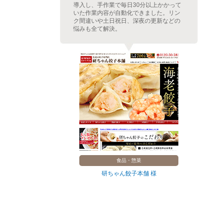
て更
導入し、手作業で毎日30分以上かかって
善・
いた作業内容が自動化できました。リン
良く
ク間違いや土日祝日、深夜の更新などの
悩みも全て解決。
食品・惣菜
研ちゃん餃子本舗 様