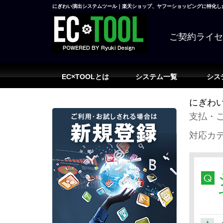
にぎわい演出システムツール｜楽天ショップ、ヤフーショッピングに特化した
ご契約ライ
EC×TOOLとは
システム一覧
シス
にぎわい
支払・
対応カ