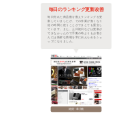
善に
毎日のランキング更新改善
繁な
毎日売れた商品数を数えランキングを更
ムを
新していましたが、その作業が無くなり
た。
他の時間に使うことができとても重宝し
プに
ています。また、土日祝日などは更新が
レフ
できなかったので手動の時よりもお客さ
示さ
んには新鮮な情報を常に伝えられるショ
。
ップになりました。
雑貨・革小物