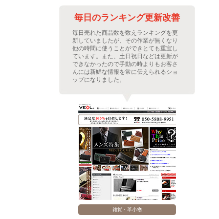
善に
毎日のランキング更新改善
繁な
毎日売れた商品数を数えランキングを更
ムを
新していましたが、その作業が無くなり
た。
他の時間に使うことができとても重宝し
プに
ています。また、土日祝日などは更新が
レフ
できなかったので手動の時よりもお客さ
示さ
んには新鮮な情報を常に伝えられるショ
。
ップになりました。
雑貨・革小物