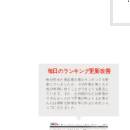
善に
毎日のランキング更新改善
繁な
毎日売れた商品数を数えランキングを更
ムを
新していましたが、その作業が無くなり
た。
他の時間に使うことができとても重宝し
プに
ています。また、土日祝日などは更新が
レフ
できなかったので手動の時よりもお客さ
示さ
んには新鮮な情報を常に伝えられるショ
。
ップになりました。