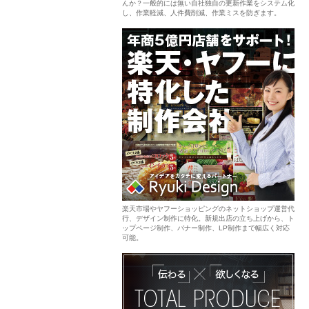
んか？一般的には無い自社独自の更新作業をシステム化
し、作業軽減、人件費削減、作業ミスを防ぎます。
楽天市場やヤフーショッピングのネットショップ運営代
行、デザイン制作に特化。新規出店の立ち上げから、ト
ップページ制作、バナー制作、LP制作まで幅広く対応
可能。