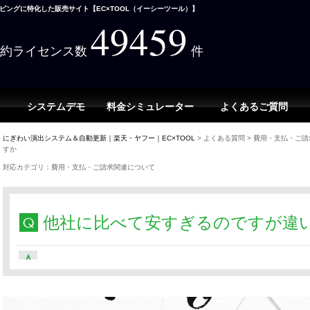
ングに特化した販売サイト【EC×TOOL（イーシーツール）】
49459
契約ライセンス数
件
システムデモ
料金シミュレーター
よくあるご質問
にぎわい演出システム＆自動更新｜楽天・ヤフー｜EC×TOOL
>
よくある質問
>
費用・支払・ご請
すか
対応カテゴリ：費用・支払・ご請求関連について
他社に比べて安すぎるのですが違