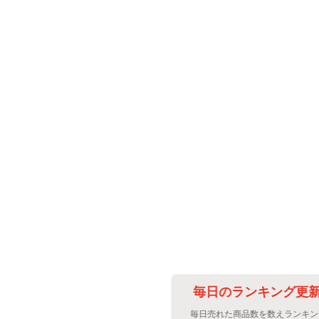
作業の改善に
毎日のランキング更新改善
のアップも頻繁な
毎日売れた商品数を数えランキングを更