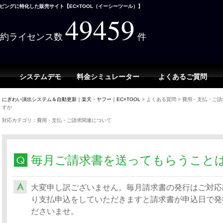
ングに特化した販売サイト【EC×TOOL（イーシーツール）】
49459
契約ライセンス数
件
システムデモ
料金シミュレーター
よくあるご質問
にぎわい演出システム＆自動更新｜楽天・ヤフー｜EC×TOOL
>
よくある質問
>
費用・支払・ご請
すか
対応カテゴリ：費用・支払・ご請求関連について
毎月ご請求書を送ってもらうこと
大変申し訳ございません。毎月請求書の発行はご対応
り支払申込をしていただきますと請求書が申込日で発
ださいませ。