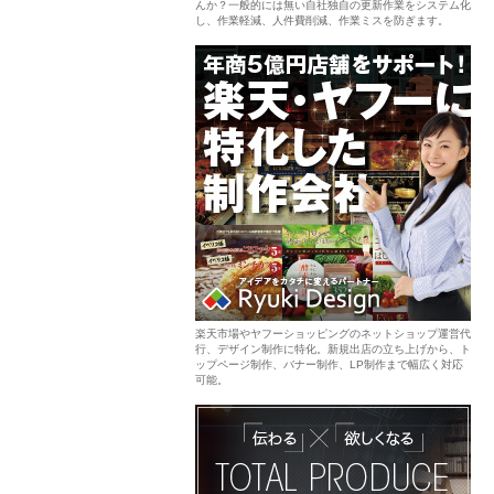
んか？一般的には無い自社独自の更新作業をシステム化
し、作業軽減、人件費削減、作業ミスを防ぎます。
楽天市場やヤフーショッピングのネットショップ運営代
行、デザイン制作に特化。新規出店の立ち上げから、ト
ップページ制作、バナー制作、LP制作まで幅広く対応
可能。