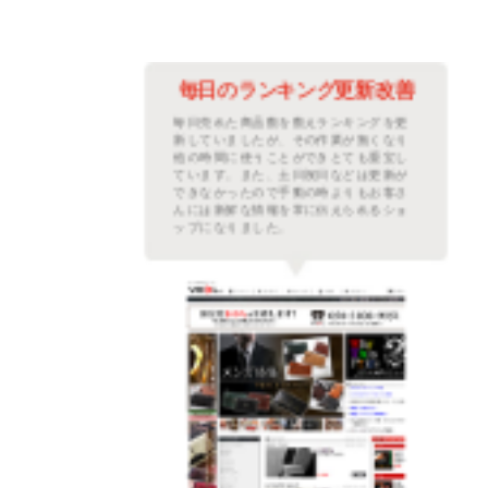
善に
毎日のランキング更新改善
繁な
毎日売れた商品数を数えランキングを更
ムを
新していましたが、その作業が無くなり
た。
他の時間に使うことができとても重宝し
プに
ています。また、土日祝日などは更新が
レフ
できなかったので手動の時よりもお客さ
示さ
んには新鮮な情報を常に伝えられるショ
。
ップになりました。