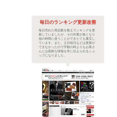
善に
毎日のランキング更新改善
繁な
毎日売れた商品数を数えランキングを更
ムを
新していましたが、その作業が無くなり
た。
他の時間に使うことができとても重宝し
プに
ています。また、土日祝日などは更新が
レフ
できなかったので手動の時よりもお客さ
示さ
んには新鮮な情報を常に伝えられるショ
。
ップになりました。