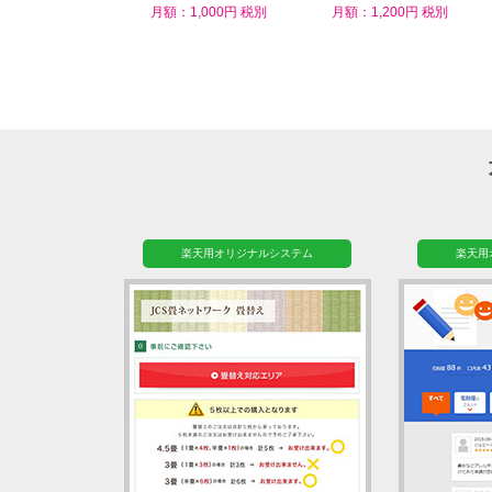
ム
月額：1,000円 税別
月額：1,200円 税別
楽天用オリジナルシステム
楽天用