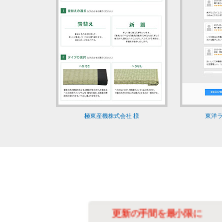
極東産機株式会社 様
東洋ラ
化
更新の手間を最小限に