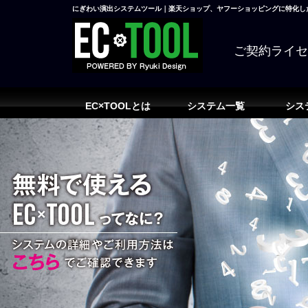
にぎわい演出システムツール｜楽天ショップ、ヤフーショッピングに特化した
ご契約ライ
EC×TOOLとは
システム一覧
シス