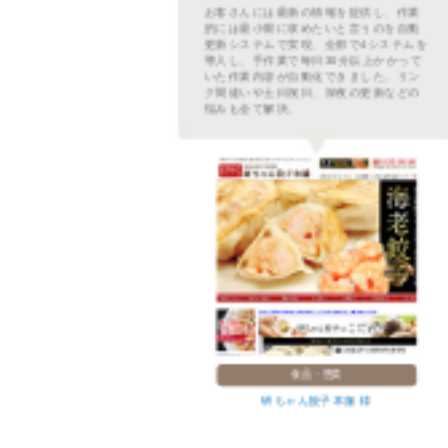
るだ
お客さんには最新の情報を提供し、作業
登録
的には最小限に収めたいと言うのを自動
され
更新システムで実現。全部で4システムを
て更
導入し、手作業で毎日30分以上かかって
善・
いた作業内容が自動化できました。リン
良く
ク間違いや土日祝日、深夜の更新などの
悩みも全て解決。
食品・惣菜
研ちゃん餃子本舗 様