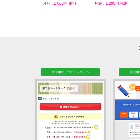
ム
月額：1,000円 税別
月額：1,200円 税別
楽天用オリジナルシステム
楽天用