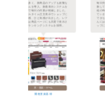
繁な
毎日売れた商品数を数えランキングを更
ムを
新していましたが、その作業が無くなり
た。
他の時間に使うことができとても重宝し
プに
ています。また、土日祝日などは更新が
レフ
できなかったので手動の時よりもお客さ
示さ
んには新鮮な情報を常に伝えられるショ
。
ップになりました。
雑貨・革小物
VEOL 様