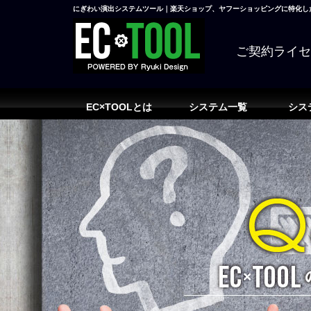
にぎわい演出システムツール｜楽天ショップ、ヤフーショッピングに特化した
ご契約ライ
EC×TOOLとは
システム一覧
シス