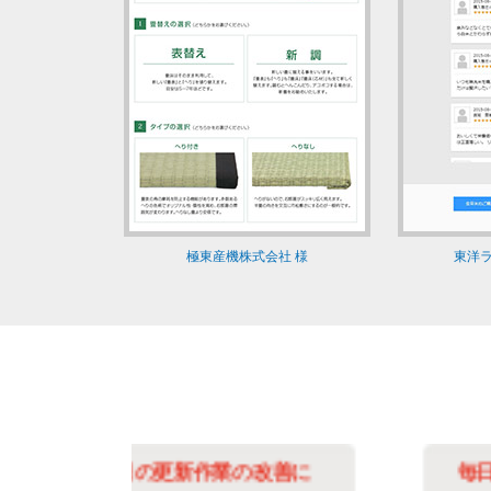
極東産機株式会社 様
東洋ラ
善に
毎日のランキング更新改善