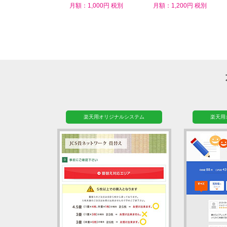
ム
月額：1,000円 税別
月額：1,200円 税別
楽天用オリジナルシステム
楽天用