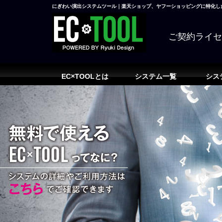
にぎわい演出システムツール｜楽天ショップ、ヤフーショッピングに特化した
ご契約ライ
EC×TOOLとは
システム一覧
シス