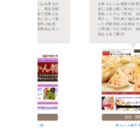
るだ
お客さんには最新の情報を提供し、作業
登録
的には最小限に収めたいと言うのを自動
され
更新システムで実現。全部で4システムを
て更
導入し、手作業で毎日30分以上かかって
善・
いた作業内容が自動化できました。リン
良く
ク間違いや土日祝日、深夜の更新などの
悩みも全て解決。
食品・惣菜
研ちゃん餃子本舗 様