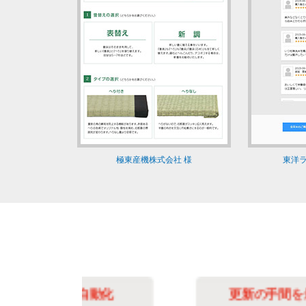
極東産機株式会社 様
東洋ラ
化
更新の手間を最小限に