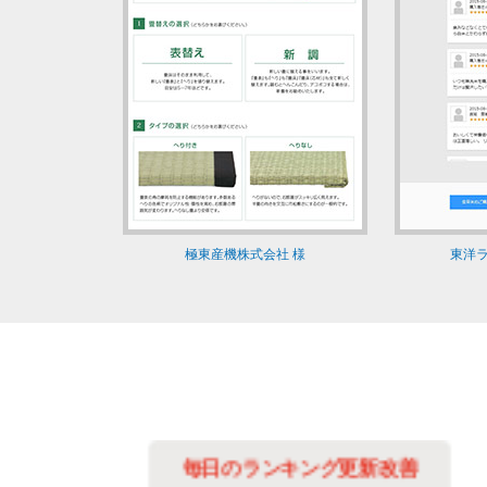
極東産機株式会社 様
東洋ラ
善に
毎日のランキング更新改善