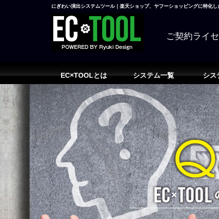
にぎわい演出システムツール｜楽天ショップ、ヤフーショッピングに特化した
ご契約ライ
EC×TOOLとは
システム一覧
シス