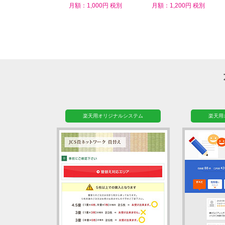
ム
月額：1,000円 税別
月額：1,200円 税別
楽天用オリジナルシステム
楽天用