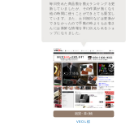
繁な
毎日売れた商品数を数えランキングを更
ムを
新していましたが、その作業が無くなり
た。
他の時間に使うことができとても重宝し
プに
ています。また、土日祝日などは更新が
レフ
できなかったので手動の時よりもお客さ
示さ
んには新鮮な情報を常に伝えられるショ
。
ップになりました。
雑貨・革小物
VEOL 様