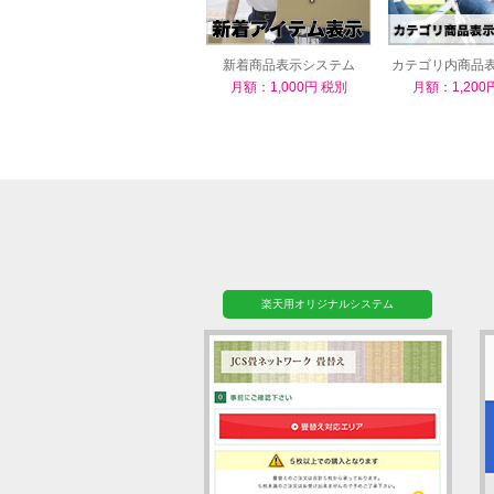
新着商品表示システム
カテゴリ内商品
ム
月額：1,000円 税別
月額：1,200
楽天用オリジナルシステム