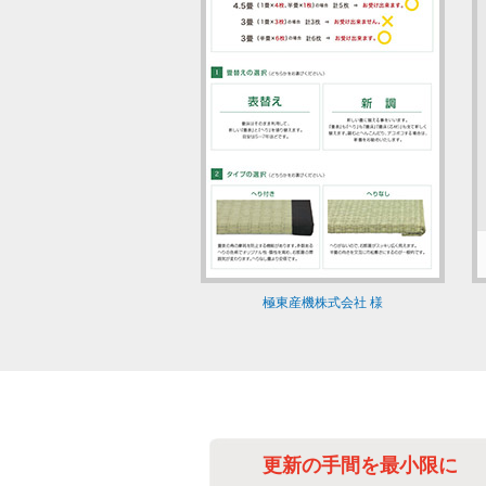
極東産機株式会社 様
べて自動化
更新の手間を最小限に