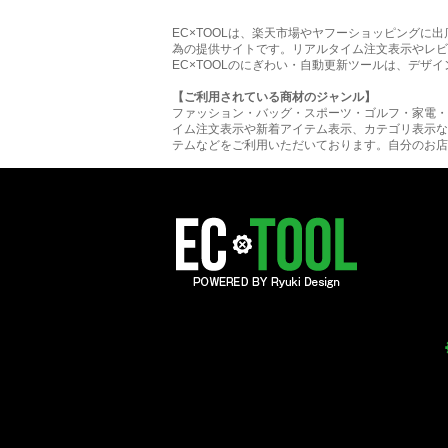
EC×TOOLは、楽天市場やヤフーショッピング
為の提供サイトです。リアルタイム注文表示やレビ
EC×TOOLのにぎわい・自動更新ツールは、デザ
【ご利用されている商材のジャンル】
ファッション・バッグ・スポーツ・ゴルフ・家電・
イム注文表示や新着アイテム表示、カテゴリ表示な
テムなどをご利用いただいております。自分のお店