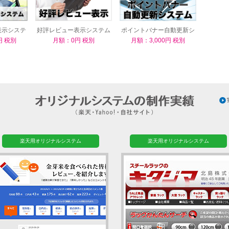
表示システ
好評レビュー表示システム
ポイントバナー自動更新シ
ステム
円 税別
月額：0円 税別
月額：3,000円 税別
楽天用オリジナルシステム
楽天用オリジナルシステム