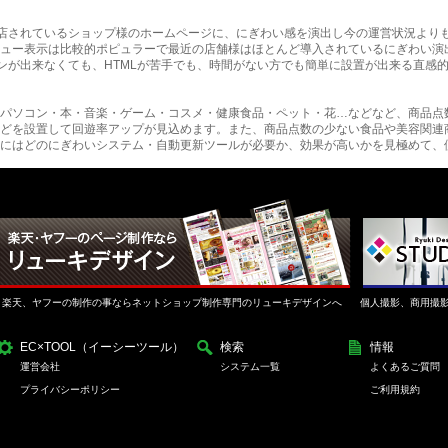
に出店されているショップ様のホームページに、にぎわい感を演出し今の運営状況より
ュー表示は比較的ポピュラーで最近の店舗様はほとんど導入されているにぎわい演
インが出来なくても、HTMLが苦手でも、時間がない方でも簡単に設置が出来る直感
パソコン・本・音楽・ゲーム・コスメ・健康食品・ペット・花…などなど、商品点
どを設置して回遊率アップが見込めます。また、商品点数の少ない食品や美容関連
にはどのにぎわいシステム・自動更新ツールが必要か、効果が高いかを見極めて、
楽天、ヤフーの制作の事ならネットショップ制作専門のリューキデザインへ
個人撮影、商用撮
EC×TOOL（イーシーツール）
検索
情報
運営会社
システム一覧
よくあるご質問
プライバシーポリシー
ご利用規約