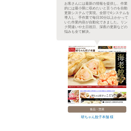
ージには出来るだ
お客さんには最新の情報を提供し、作業
導入し、商品登録
的には最小限に収めたいと言うのを自動
が自動で更新され
更新システムで実現。全部で4システムを
導入前と比べて更
導入し、手作業で毎日30分以上かかって
、回遊率の改善・
いた作業内容が自動化できました。リン
感と雰囲気も良く
ク間違いや土日祝日、深夜の更新などの
悩みも全て解決。
ルーツ
食品・惣菜
ルーツ 様
研ちゃん餃子本舗 様