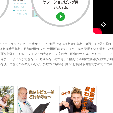
ヤフーショッピング、自社サイトでご利用できる有料から無料（0円）まで取り揃え
ステムは初期費用無料。月額費用のみでご利用可能です。また、契約期間も短く激安・格
画面が付随しており、フォントの大きさ、文字の色、画像のサイズなども自由に、そ
Lが苦手…デザインができない…時間がない方でも、知識なく綺麗に短時間で設置が可
いを演出できるのが欲しいなど、多数のご希望を頂ければ開発も可能ですのでご連絡