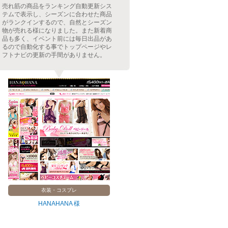
売れ筋の商品をランキング自動更新シス
商品数も多く、新
テムで表示し、シーズンに合わせた商品
為システムを導入
がランクインするので、自然とシーズン
設置す事で毎日の
物が売れる様になりました。また新着商
またリアルタイム
品も多く、イベント前には毎日出品があ
にぎわい感、ひと
るので自動化する事でトップページやレ
トナビには商品ペ
フトナビの更新の手間がありません。
れるのでランキン
衣装・コスプレ
本・音
HANAHANA 様
開進