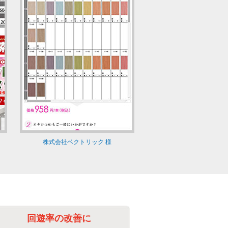
株式会社ベクトリック 様
回遊率の改善に
毎日の更新