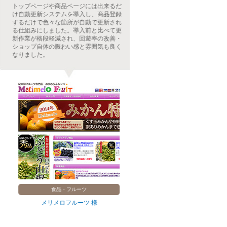
トップページや商品ページには出来るだ
お客さんには最新
け自動更新システムを導入し、商品登録
的には最小限に収
するだけで色々な箇所が自動で更新され
更新システムで実
る仕組みにしました。導入前と比べて更
導入し、手作業で毎
新作業が格段軽減され、回遊率の改善・
いた作業内容が自
ショップ自体の賑わい感と雰囲気も良く
ク間違いや土日祝
なりました。
悩みも全て解決。
食品・フルーツ
食
メリメロフルーツ 様
研ちゃん