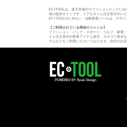
EC×TOOLは、楽天市場やヤフーショッピング
為の提供サイトです。リアルタイム注文表示やレビ
EC×TOOLのにぎわい・自動更新ツールは、デザ
【ご利用されている商材のジャンル】
ファッション・バッグ・スポーツ・ゴルフ・家電・
イム注文表示や新着アイテム表示、カテゴリ表示な
テムなどをご利用いただいております。自分のお店