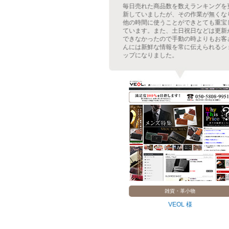
のアップも頻繁な
毎日売れた商品数を数えランキングを更
着表示システムを
新していましたが、その作業が無くなり
が軽減しました。
他の時間に使うことができとても重宝し
表示でショップに
ています。また、土日祝日などは更新が
が出ました。レフ
できなかったので手動の時よりもお客さ
にも共通で表示さ
んには新鮮な情報を常に伝えられるショ
ステムを採用。
ップになりました。
・ゲーム
雑貨・革小物
器 様
VEOL 様