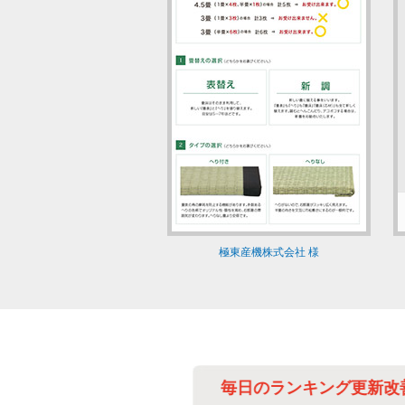
極東産機株式会社 様
作業の改善に
毎日のランキング更新改善