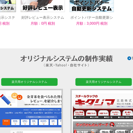
表示システ
好評レビュー表示システム
ポイントバナー自動更新シ
ステム
円 税別
月額：0円 税別
月額：3,000円 税別
楽天用オリジナルシステム
楽天用オリジナルシステム