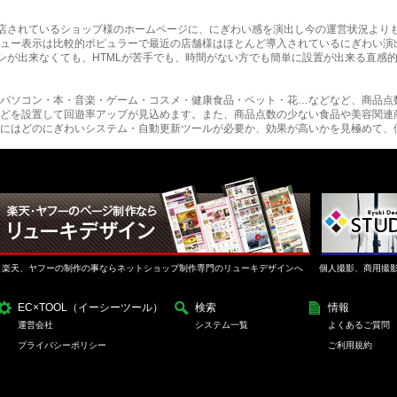
に出店されているショップ様のホームページに、にぎわい感を演出し今の運営状況より
ュー表示は比較的ポピュラーで最近の店舗様はほとんど導入されているにぎわい演
インが出来なくても、HTMLが苦手でも、時間がない方でも簡単に設置が出来る直感
パソコン・本・音楽・ゲーム・コスメ・健康食品・ペット・花…などなど、商品点
どを設置して回遊率アップが見込めます。また、商品点数の少ない食品や美容関連
にはどのにぎわいシステム・自動更新ツールが必要か、効果が高いかを見極めて、
楽天、ヤフーの制作の事ならネットショップ制作専門のリューキデザインへ
個人撮影、商用撮
EC×TOOL（イーシーツール）
検索
情報
運営会社
システム一覧
よくあるご質問
プライバシーポリシー
ご利用規約