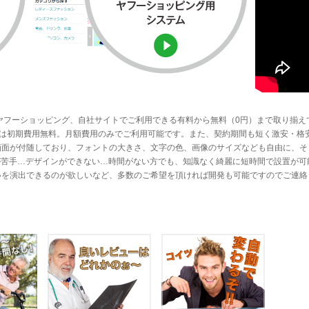
ヤフーショッピング、自社サイトでご利用できる有料から無料（0円）まで取り揃え
ステムは初期費用無料。月額費用のみでご利用可能です。また、契約期間も短く激安・格
画面が付随しており、フォントの大きさ、文字の色、画像のサイズなども自由に、そ
Lが苦手…デザインができない…時間がない方でも、知識なく綺麗に短時間で設置が可
いを演出できるのが欲しいなど、多数のご希望を頂ければ開発も可能ですのでご連絡