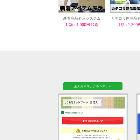
新着商品表示システム
カテゴリ内商品
ム
月額：1,000円 税別
月額：1,200
楽天用オリジナルシステム