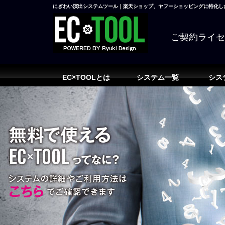
にぎわい演出システムツール｜楽天ショップ、ヤフーショッピングに特化した
ご契約ライ
EC×TOOLとは
システム一覧
シス