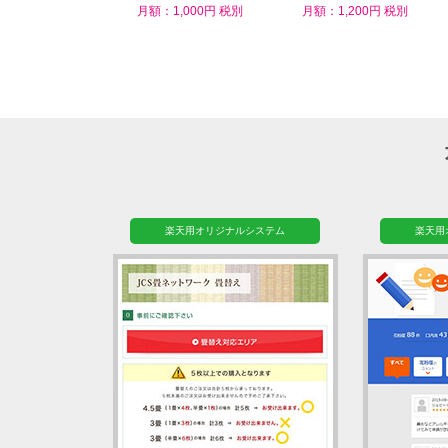
ム
月額：1,000円 税別
月額：1,200円 税別
楽天用オリジナルシステム
楽天用