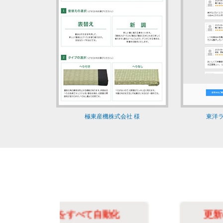
極東産機株式会社 様
東洋ラ
化
更新の手間を最小限に