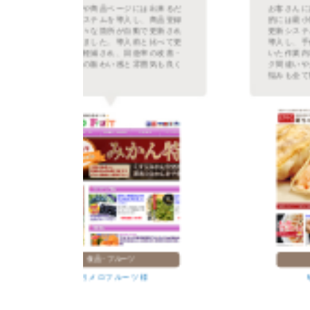
るだ
お客さんには最新の情報を提供し、作業
登録
的には最小限に収めたいと言うのを自動
され
更新システムで実現。全部で4システムを
て更
導入し、手作業で毎日30分以上かかって
善・
いた作業内容が自動化できました。リン
良く
ク間違いや土日祝日、深夜の更新などの
悩みも全て解決。
食品・惣菜
研ちゃん餃子本舗 様