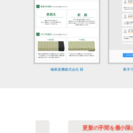
極東産機株式会社 様
東洋ラ
化
更新の手間を最小限に