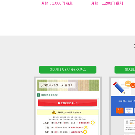
ム
月額：1,000円 税別
月額：1,200円 税別
楽天用オリジナルシステム
楽天用