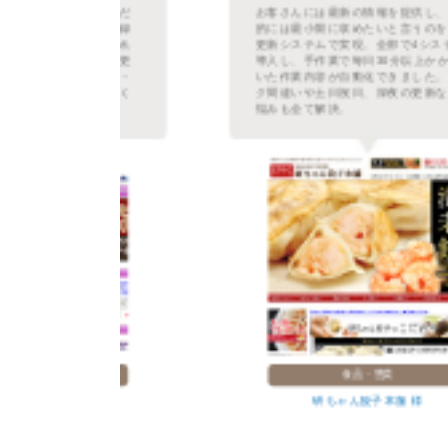
るだ
お客さんには最新の情報を提供し、作業
登録
的には最小限に収めたいと言うのを自動
され
更新システムで実現。全部で4システムを
て更
導入し、手作業で毎日30分以上かかって
善・
いた作業内容が自動化できました。リン
良く
ク間違いや土日祝日、深夜の更新などの
悩みも全て解決。
食品・惣菜
研ちゃん餃子本舗 様