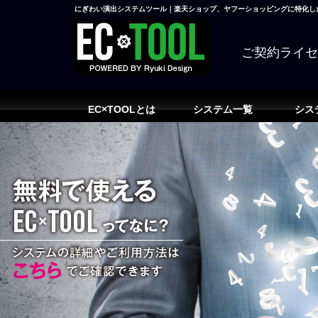
にぎわい演出システムツール｜楽天ショップ、ヤフーショッピングに特化した
ご契約ライ
EC×TOOLとは
システム一覧
シス