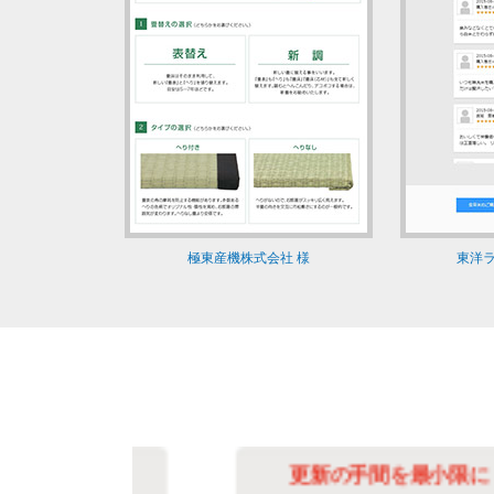
極東産機株式会社 様
東洋ラ
化
更新の手間を最小限に