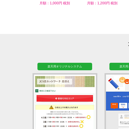
ム
月額：1,000円 税別
月額：1,200円 税別
楽天用オリジナルシステム
楽天用