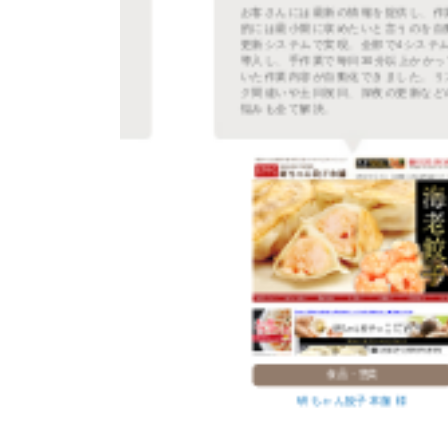
るだ
お客さんには最新の情報を提供し、作業
登録
的には最小限に収めたいと言うのを自動
され
更新システムで実現。全部で4システムを
て更
導入し、手作業で毎日30分以上かかって
善・
いた作業内容が自動化できました。リン
良く
ク間違いや土日祝日、深夜の更新などの
悩みも全て解決。
食品・惣菜
研ちゃん餃子本舗 様