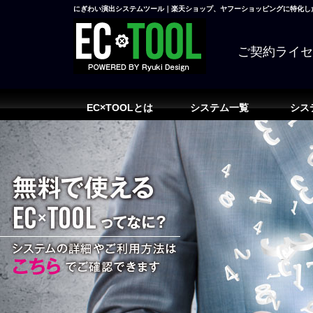
にぎわい演出システムツール｜楽天ショップ、ヤフーショッピングに特化した
ご契約ライ
EC×TOOLとは
システム一覧
シス