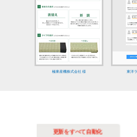
極東産機株式会社 様
東洋ラ
化
更新の手間を最小限に