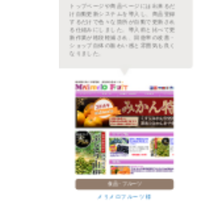
るだ
お客さんには最新の情報を提供し、作業
登録
的には最小限に収めたいと言うのを自動
され
更新システムで実現。全部で4システムを
て更
導入し、手作業で毎日30分以上かかって
善・
いた作業内容が自動化できました。リン
良く
ク間違いや土日祝日、深夜の更新などの
悩みも全て解決。
食品・惣菜
研ちゃん餃子本舗 様