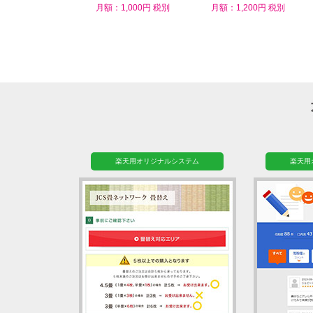
ム
月額：1,000円 税別
月額：1,200円 税別
楽天用オリジナルシステム
楽天用