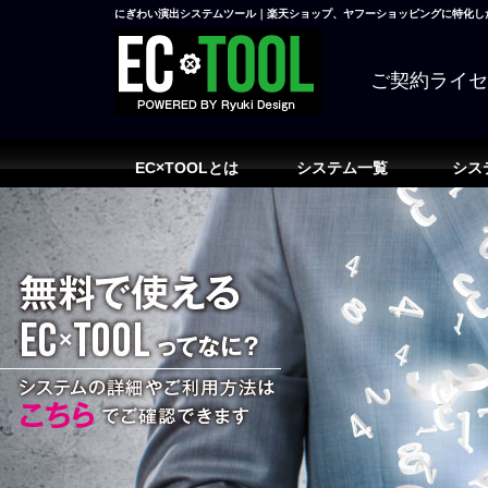
にぎわい演出システムツール｜楽天ショップ、ヤフーショッピングに特化した
ご契約ライ
EC×TOOLとは
システム一覧
シス