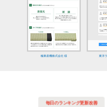
極東産機株式会社 様
東洋ラ
善に
毎日のランキング更新改善