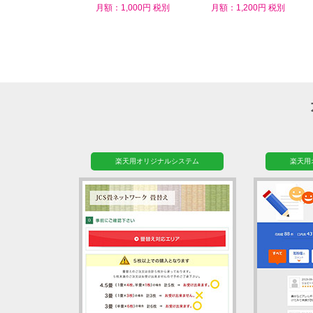
ム
月額：1,000円 税別
月額：1,200円 税別
楽天用オリジナルシステム
楽天用