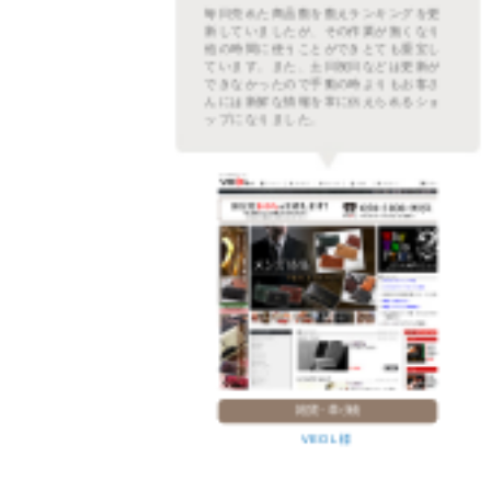
繁な
毎日売れた商品数を数えランキングを更
ムを
新していましたが、その作業が無くなり
た。
他の時間に使うことができとても重宝し
プに
ています。また、土日祝日などは更新が
レフ
できなかったので手動の時よりもお客さ
示さ
んには新鮮な情報を常に伝えられるショ
。
ップになりました。
雑貨・革小物
VEOL 様