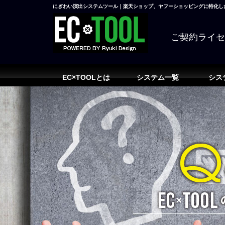
にぎわい演出システムツール｜楽天ショップ、ヤフーショッピングに特化した
ご契約ライ
EC×TOOLとは
システム一覧
シス