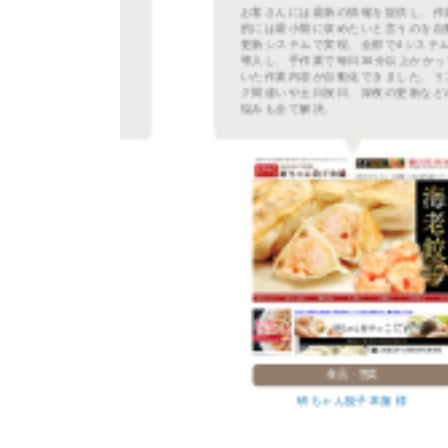
るだ
お客さんには最新の情報を提供し、作業
登録
的には最小限に収めたいと言うのを自動
され
更新システムで実現。全部で4システムを
て更
導入し、手作業で毎日30分以上かかって
善・
いた作業内容が自動化できました。リン
良く
ク間違いや土日祝日、深夜の更新などの
悩みも全て解決。
食品・惣菜
研ちゃん餃子本舗 様