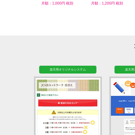
ム
月額：1,000円 税別
月額：1,200円 税別
楽天用オリジナルシステム
楽天用