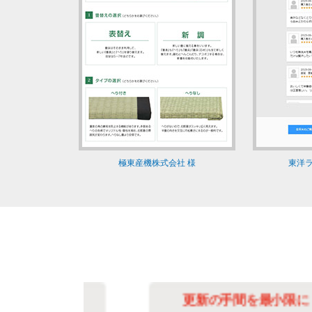
極東産機株式会社 様
東洋ラ
化
更新の手間を最小限に