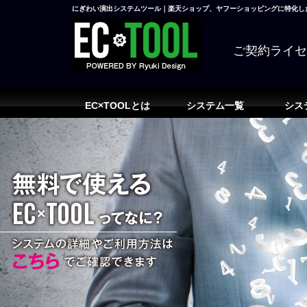
にぎわい演出システムツール｜楽天ショップ、ヤフーショッピングに特化した
ご契約ライ
EC×TOOLとは
システム一覧
シス