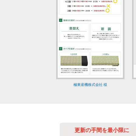
極東産機株式会社 様
べて自動化
更新の手間を最小限に