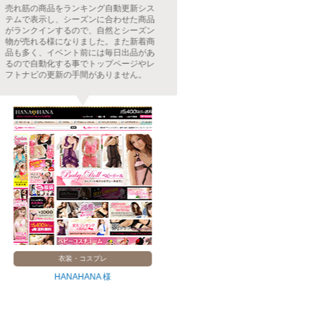
売れ筋の商品をランキング自動更新シス
商品数も多く、新
テムで表示し、シーズンに合わせた商品
為システムを導入
がランクインするので、自然とシーズン
設置す事で毎日の
物が売れる様になりました。また新着商
またリアルタイム
品も多く、イベント前には毎日出品があ
にぎわい感、ひと
るので自動化する事でトップページやレ
トナビには商品ペ
フトナビの更新の手間がありません。
れるのでランキン
衣装・コスプレ
本・音
HANAHANA 様
開進