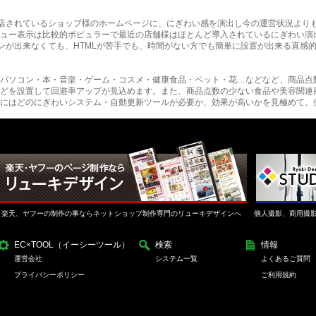
に出店されているショップ様のホームページに、にぎわい感を演出し今の運営状況より
ュー表示は比較的ポピュラーで最近の店舗様はほとんど導入されているにぎわい演
インが出来なくても、HTMLが苦手でも、時間がない方でも簡単に設置が出来る直感
パソコン・本・音楽・ゲーム・コスメ・健康食品・ペット・花…などなど、商品点
どを設置して回遊率アップが見込めます。また、商品点数の少ない食品や美容関連
にはどのにぎわいシステム・自動更新ツールが必要か、効果が高いかを見極めて、
楽天、ヤフーの制作の事ならネットショップ制作専門のリューキデザインへ
個人撮影、商用撮
EC×TOOL（イーシーツール）
検索
情報
運営会社
システム一覧
よくあるご質問
プライバシーポリシー
ご利用規約