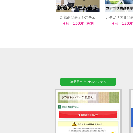
新着商品表示システム
カテゴリ内商品
ム
月額：1,000円 税別
月額：1,200
楽天用オリジナルシステム