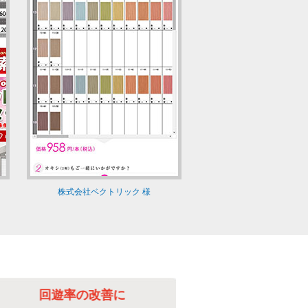
株式会社ベクトリック 様
回遊率の改善に
毎日の更新