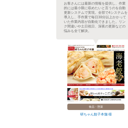
ージには出来るだ
お客さんには最新の情報を提供し、作業
導入し、商品登録
的には最小限に収めたいと言うのを自動
が自動で更新され
更新システムで実現。全部で4システムを
導入前と比べて更
導入し、手作業で毎日30分以上かかって
、回遊率の改善・
いた作業内容が自動化できました。リン
感と雰囲気も良く
ク間違いや土日祝日、深夜の更新などの
悩みも全て解決。
ルーツ
食品・惣菜
ルーツ 様
研ちゃん餃子本舗 様