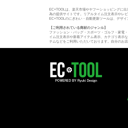
EC×TOOLは、楽天市場やヤフーショッピング
為の提供サイトです。リアルタイム注文表示やレビ
EC×TOOLのにぎわい・自動更新ツールは、デザ
【ご利用されている商材のジャンル】
ファッション・バッグ・スポーツ・ゴルフ・家電・
イム注文表示や新着アイテム表示、カテゴリ表示な
テムなどをご利用いただいております。自分のお店