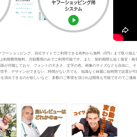
ヤフーショッピング、自社サイトでご利用できる有料から無料（0円）まで取り揃え
ステムは初期費用無料。月額費用のみでご利用可能です。また、契約期間も短く激安・格
画面が付随しており、フォントの大きさ、文字の色、画像のサイズなども自由に、そ
Lが苦手…デザインができない…時間がない方でも、知識なく綺麗に短時間で設置が可
いを演出できるのが欲しいなど、多数のご希望を頂ければ開発も可能ですのでご連絡