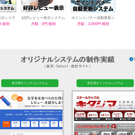
表示システ
好評レビュー表示システム
ポイントバナー自動更新シ
ステム
円 税別
月額：0円 税別
月額：3,000円 税別
楽天用オリジナルシステム
楽天用オリジナルシステム