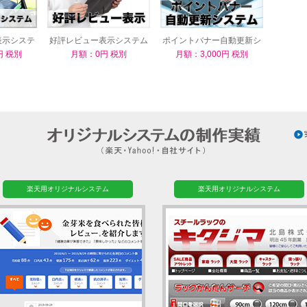
表示システ
好評レビュー表示システム
ポイントバナー自動更新シ
ステム
円 税別
月額：0円 税別
月額：3,000円 税別
楽天用オリジナルシステム
楽天用オリジナルシステム