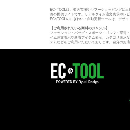
EC×TOOLは、楽天市場やヤフーショッピング
為の提供サイトです。リアルタイム注文表示やレビ
EC×TOOLのにぎわい・自動更新ツールは、デザ
【ご利用されている商材のジャンル】
ファッション・バッグ・スポーツ・ゴルフ・家電・
イム注文表示や新着アイテム表示、カテゴリ表示な
テムなどをご利用いただいております。自分のお店