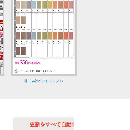
株式会社ベクトリック 様
更新をすべて自動化
更新の手