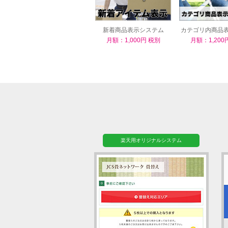
新着商品表示システム
カテゴリ内商品
ム
月額：1,000円 税別
月額：1,200
楽天用オリジナルシステム