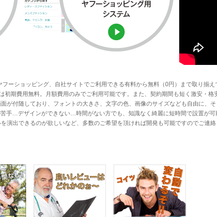
ヤフーショッピング、自社サイトでご利用できる有料から無料（0円）まで取り揃え
ステムは初期費用無料。月額費用のみでご利用可能です。また、契約期間も短く激安・格
画面が付随しており、フォントの大きさ、文字の色、画像のサイズなども自由に、そ
Lが苦手…デザインができない…時間がない方でも、知識なく綺麗に短時間で設置が可
いを演出できるのが欲しいなど、多数のご希望を頂ければ開発も可能ですのでご連絡