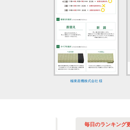
極東産機株式会社 様
作業の改善に
毎日のランキング更新改善