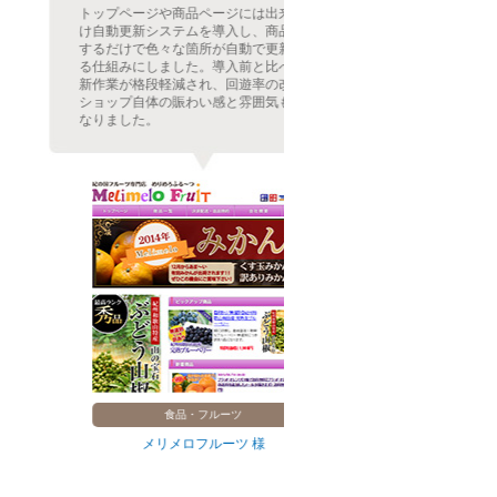
トップページや商品ページには出来るだ
お客さんには最新
け自動更新システムを導入し、商品登録
的には最小限に収
するだけで色々な箇所が自動で更新され
更新システムで実
る仕組みにしました。導入前と比べて更
導入し、手作業で毎
新作業が格段軽減され、回遊率の改善・
いた作業内容が自
ショップ自体の賑わい感と雰囲気も良く
ク間違いや土日祝
なりました。
悩みも全て解決。
食品・フルーツ
食
メリメロフルーツ 様
研ちゃん