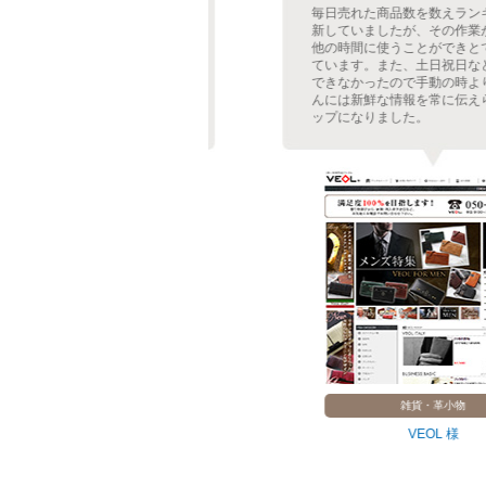
のアップも頻繁な
毎日売れた商品数を数えランキングを更
着表示システムを
新していましたが、その作業が無くなり
が軽減しました。
他の時間に使うことができとても重宝し
表示でショップに
ています。また、土日祝日などは更新が
が出ました。レフ
できなかったので手動の時よりもお客さ
にも共通で表示さ
んには新鮮な情報を常に伝えられるショ
ステムを採用。
ップになりました。
・ゲーム
雑貨・革小物
器 様
VEOL 様