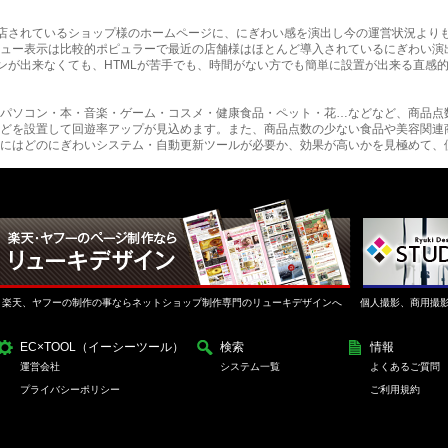
に出店されているショップ様のホームページに、にぎわい感を演出し今の運営状況より
ュー表示は比較的ポピュラーで最近の店舗様はほとんど導入されているにぎわい演
インが出来なくても、HTMLが苦手でも、時間がない方でも簡単に設置が出来る直感
パソコン・本・音楽・ゲーム・コスメ・健康食品・ペット・花…などなど、商品点
どを設置して回遊率アップが見込めます。また、商品点数の少ない食品や美容関連
にはどのにぎわいシステム・自動更新ツールが必要か、効果が高いかを見極めて、
楽天、ヤフーの制作の事ならネットショップ制作専門のリューキデザインへ
個人撮影、商用撮
EC×TOOL（イーシーツール）
検索
情報
運営会社
システム一覧
よくあるご質問
プライバシーポリシー
ご利用規約