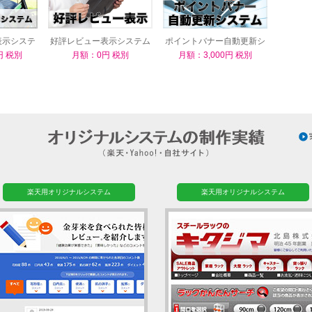
表示システ
好評レビュー表示システム
ポイントバナー自動更新シ
ステム
円 税別
月額：0円 税別
月額：3,000円 税別
楽天用オリジナルシステム
楽天用オリジナルシステム