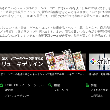
に出店されているショップ様のホームページに、にぎわい感を演出し今の運営状況より
ュー表示は比較的ポピュラーで最近の店舗様はほとんど導入されているにぎわい演
インが出来なくても、HTMLが苦手でも、時間がない方でも簡単に設置が出来る直感
パソコン・本・音楽・ゲーム・コスメ・健康食品・ペット・花…などなど、商品点
どを設置して回遊率アップが見込めます。また、商品点数の少ない食品や美容関連
にはどのにぎわいシステム・自動更新ツールが必要か、効果が高いかを見極めて、
楽天、ヤフーの制作の事ならネットショップ制作専門のリューキデザインへ
個人撮影、商用撮
EC×TOOL（イーシーツール）
検索
情報
運営会社
システム一覧
よくあるご質問
プライバシーポリシー
ご利用規約