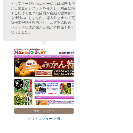
トップページや商品ページには出来るだ
お客さんには最新
け自動更新システムを導入し、商品登録
的には最小限に収
するだけで色々な箇所が自動で更新され
更新システムで実
る仕組みにしました。導入前と比べて更
導入し、手作業で毎
新作業が格段軽減され、回遊率の改善・
いた作業内容が自
ショップ自体の賑わい感と雰囲気も良く
ク間違いや土日祝
なりました。
悩みも全て解決。
食品・フルーツ
食
メリメロフルーツ 様
研ちゃん