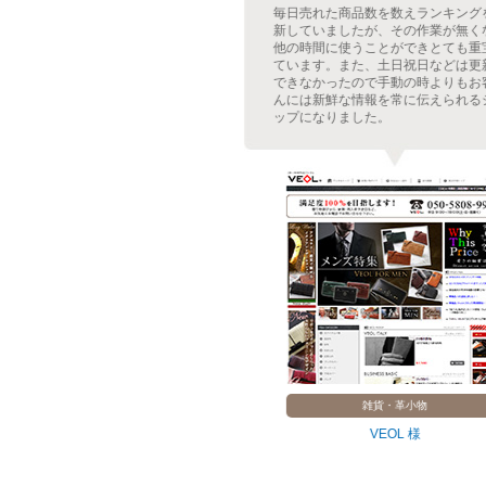
のアップも頻繁な
毎日売れた商品数を数えランキングを更
着表示システムを
新していましたが、その作業が無くなり
が軽減しました。
他の時間に使うことができとても重宝し
表示でショップに
ています。また、土日祝日などは更新が
が出ました。レフ
できなかったので手動の時よりもお客さ
にも共通で表示さ
んには新鮮な情報を常に伝えられるショ
ステムを採用。
ップになりました。
・ゲーム
雑貨・革小物
器 様
VEOL 様