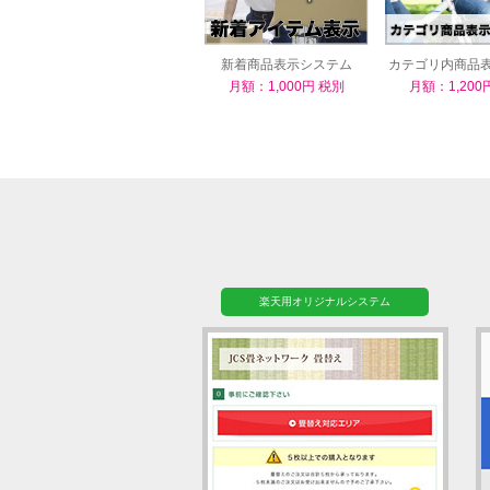
新着商品表示システム
カテゴリ内商品
ム
月額：1,000円 税別
月額：1,200
楽天用オリジナルシステム