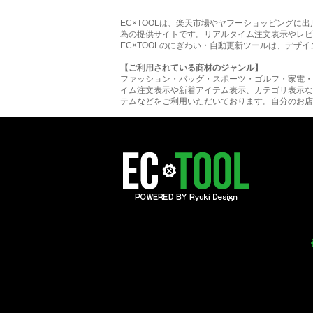
EC×TOOLは、楽天市場やヤフーショッピング
為の提供サイトです。リアルタイム注文表示やレビ
EC×TOOLのにぎわい・自動更新ツールは、デザ
【ご利用されている商材のジャンル】
ファッション・バッグ・スポーツ・ゴルフ・家電・
イム注文表示や新着アイテム表示、カテゴリ表示な
テムなどをご利用いただいております。自分のお店