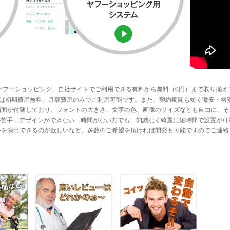
ヤフーショッピング、自社サイトでご利用できる有料から無料（0円）まで取り揃え
ステムは初期費用無料。月額費用のみでご利用可能です。また、契約期間も短く激安・格
画面が付随しており、フォントの大きさ、文字の色、画像のサイズなども自由に、そ
Lが苦手…デザインができない…時間がない方でも、知識なく綺麗に短時間で設置が可
いを演出できるのが欲しいなど、多数のご希望を頂ければ開発も可能ですのでご連絡