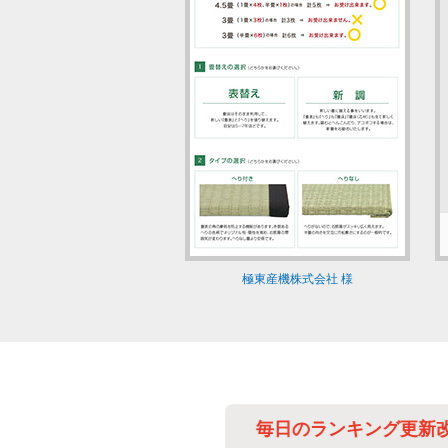
極東産機株式会社 様
作業の改善に
毎日のランキング更新改善