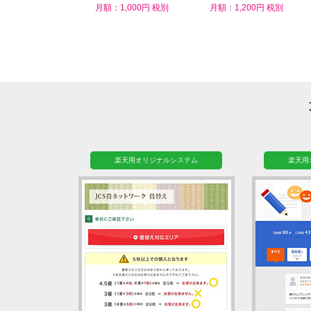
ム
月額：1,000円 税別
月額：1,200円 税別
楽天用オリジナルシステム
楽天用