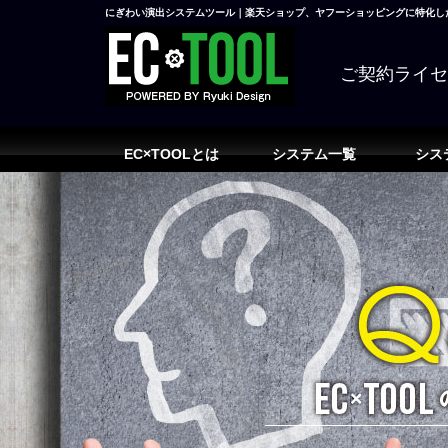
にぎわい演出システムツール｜楽天ショップ、ヤフーショッピングに特化した
ご契約ライ
EC×TOOLとは
システム一覧
シス