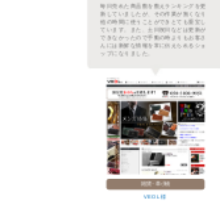
繁な
毎日売れた商品数を数えランキングを更
ムを
新していましたが、その作業が無くなり
た。
他の時間に使うことができとても重宝し
プに
ています。また、土日祝日などは更新が
レフ
できなかったので手動の時よりもお客さ
示さ
んには新鮮な情報を常に伝えられるショ
。
ップになりました。
雑貨・革小物
VEOL 様