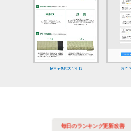
極東産機株式会社 様
東洋ラ
善に
毎日のランキング更新改善