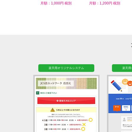
ム
月額：1,000円 税別
月額：1,200円 税別
楽天用オリジナルシステム
楽天用