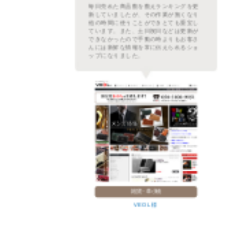
繁な
毎日売れた商品数を数えランキングを更
ムを
新していましたが、その作業が無くなり
た。
他の時間に使うことができとても重宝し
プに
ています。また、土日祝日などは更新が
レフ
できなかったので手動の時よりもお客さ
示さ
んには新鮮な情報を常に伝えられるショ
。
ップになりました。
雑貨・革小物
VEOL 様