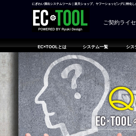
にぎわい演出システムツール｜楽天ショップ、ヤフーショッピングに特化した
ご契約ライ
EC×TOOLとは
システム一覧
シス