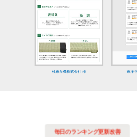
極東産機株式会社 様
東洋ラ
善に
毎日のランキング更新改善