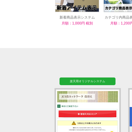
新着商品表示システム
カテゴリ内商品
ム
月額：1,000円 税別
月額：1,200
楽天用オリジナルシステム