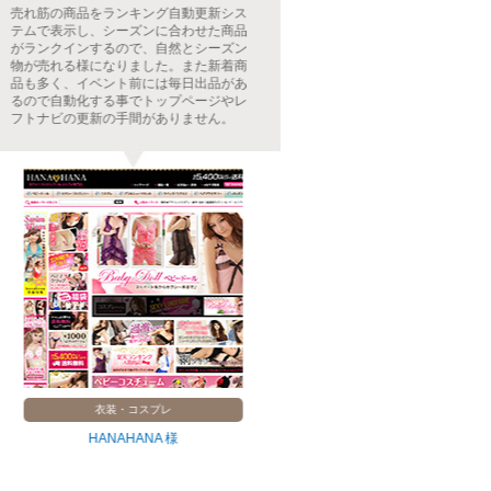
売れ筋の商品をランキング自動更新シス
商品数も多く、新
テムで表示し、シーズンに合わせた商品
為システムを導入
がランクインするので、自然とシーズン
設置す事で毎日の
物が売れる様になりました。また新着商
またリアルタイム
品も多く、イベント前には毎日出品があ
にぎわい感、ひと
るので自動化する事でトップページやレ
トナビには商品ペ
フトナビの更新の手間がありません。
れるのでランキン
衣装・コスプレ
本・音
HANAHANA 様
開進