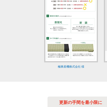
極東産機株式会社 様
べて自動化
更新の手間を最小限に