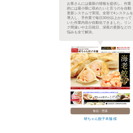
ージには出来るだ
お客さんには最新の情報を提供し、作業
導入し、商品登録
的には最小限に収めたいと言うのを自動
が自動で更新され
更新システムで実現。全部で4システムを
導入前と比べて更
導入し、手作業で毎日30分以上かかって
、回遊率の改善・
いた作業内容が自動化できました。リン
感と雰囲気も良く
ク間違いや土日祝日、深夜の更新などの
悩みも全て解決。
ルーツ
食品・惣菜
ルーツ 様
研ちゃん餃子本舗 様