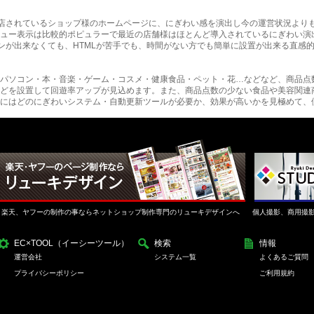
に出店されているショップ様のホームページに、にぎわい感を演出し今の運営状況より
ュー表示は比較的ポピュラーで最近の店舗様はほとんど導入されているにぎわい演
インが出来なくても、HTMLが苦手でも、時間がない方でも簡単に設置が出来る直感
パソコン・本・音楽・ゲーム・コスメ・健康食品・ペット・花…などなど、商品点
どを設置して回遊率アップが見込めます。また、商品点数の少ない食品や美容関連
にはどのにぎわいシステム・自動更新ツールが必要か、効果が高いかを見極めて、
楽天、ヤフーの制作の事ならネットショップ制作専門のリューキデザインへ
個人撮影、商用撮
EC×TOOL（イーシーツール）
検索
情報
運営会社
システム一覧
よくあるご質問
プライバシーポリシー
ご利用規約