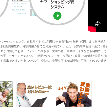
ヤフーショッピング、自社サイトでご利用できる有料から無料（0円）まで取り揃え
ステムは初期費用無料。月額費用のみでご利用可能です。また、契約期間も短く激安・格
画面が付随しており、フォントの大きさ、文字の色、画像のサイズなども自由に、そ
Lが苦手…デザインができない…時間がない方でも、知識なく綺麗に短時間で設置が可
いを演出できるのが欲しいなど、多数のご希望を頂ければ開発も可能ですのでご連絡