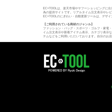
EC×TOOLは、楽天市場やヤフーショッピング
為の提供サイトです。リアルタイム注文表示やレビ
EC×TOOLのにぎわい・自動更新ツールは、デザ
【ご利用されている商材のジャンル】
ファッション・バッグ・スポーツ・ゴルフ・家電・
イム注文表示や新着アイテム表示、カテゴリ表示な
テムなどをご利用いただいております。自分のお店