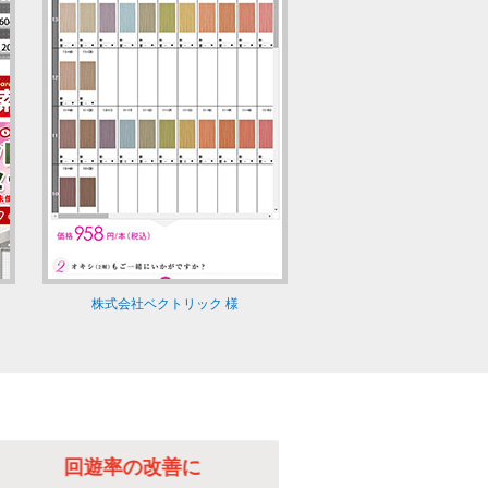
株式会社ベクトリック 様
回遊率の改善に
毎日の更新