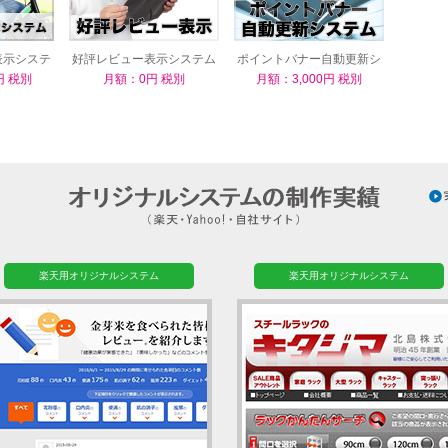
表示システ
好評レビュー表示システム
ポイントバナー自動更新シ
ステム
円 税別
月額：0円 税別
月額：3,000円 税別
楽天用オリジナルシステム
楽天用オリジナルシステム