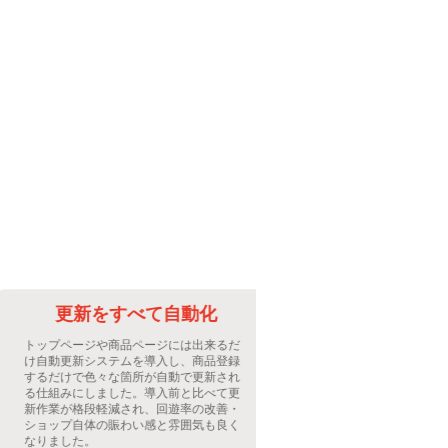
更新をすべて自動化
更新の手
トップページや商品ページには出来るだ
お客さんには最新
け自動更新システムを導入し、商品登録
的には最小限に収
するだけで色々な箇所が自動で更新され
更新システムで実
る仕組みにしました。導入前と比べて更
導入し、手作業で毎
新作業が格段軽減され、回遊率の改善・
いた作業内容が自
ショップ自体の賑わい感と雰囲気も良く
ク間違いや土日祝
なりました。
悩みも全て解決。