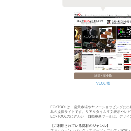
・ゲーム
雑貨・革小物
器 様
VEOL 様
EC×TOOLは、楽天市場やヤフーショッピング
為の提供サイトです。リアルタイム注文表示やレビ
EC×TOOLのにぎわい・自動更新ツールは、デザ
【ご利用されている商材のジャンル】
ファッション・バッグ・スポーツ・ゴルフ・家電・