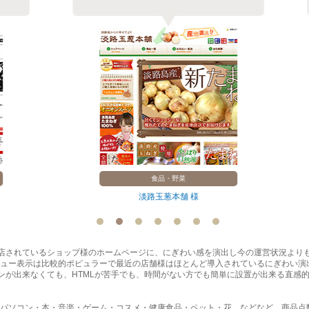
食品・野菜
淡路玉葱本舗 様
に出店されているショップ様のホームページに、にぎわい感を演出し今の運営状況より
ュー表示は比較的ポピュラーで最近の店舗様はほとんど導入されているにぎわい演
インが出来なくても、HTMLが苦手でも、時間がない方でも簡単に設置が出来る直感
パソコン・本・音楽・ゲーム・コスメ・健康食品・ペット・花…などなど、商品点