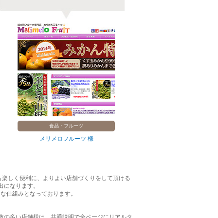
食品・フルーツ
食
メリメロフルーツ 様
研ちゃん
も楽しく便利に、よりよい店舗づくりをして頂ける
出になります。
的な仕組みとなっております。
数の多い店舗様は、共通説明で全ページにリアルタ