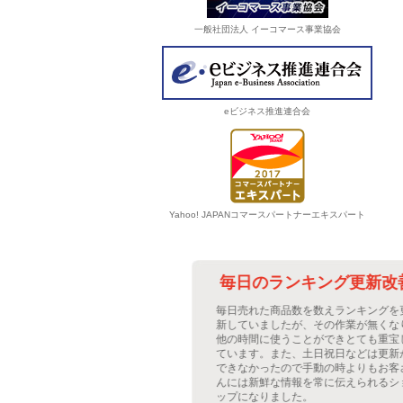
一般社団法人 イーコマース事業協会
eビジネス推進連合会
Yahoo! JAPANコマースパートナーエキスパート
作業の改善に
毎日のランキング更新改善
のアップも頻繁な
毎日売れた商品数を数えランキングを更
着表示システムを
新していましたが、その作業が無くなり
が軽減しました。
他の時間に使うことができとても重宝し
表示でショップに
ています。また、土日祝日などは更新が
が出ました。レフ
できなかったので手動の時よりもお客さ
にも共通で表示さ
んには新鮮な情報を常に伝えられるショ
ステムを採用。
ップになりました。