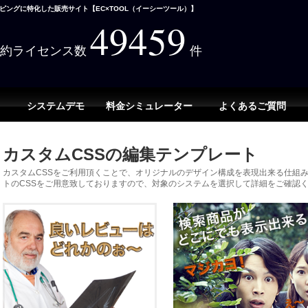
ングに特化した販売サイト【EC×TOOL（イーシーツール）】
49459
契約ライセンス数
件
システムデモ
料金シミュレーター
よくあるご質問
カスタムCSSの編集テンプレート
カスタムCSSをご利用頂くことで、オリジナルのデザイン構成を表現出来る仕組
トのCSSをご用意致しておりますので、対象のシステムを選択して詳細をご確認